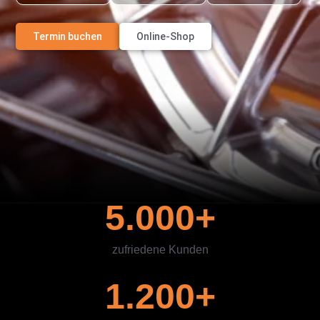
Termin buchen
Online-Shop
5.000
+
zufriedene Kunden
1.200
+