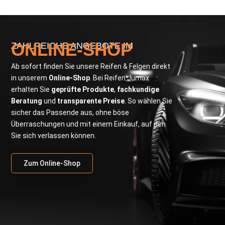
ONLINE-SHOP
ZAHLREICHE ANGEBOTE IM
Ab sofort finden Sie unsere Reifen & Felgen direkt
in unserem
Online-Shop
. Bei Reifen Jumax
erhalten Sie
geprüfte Produkte
,
fachkundige
Beratung
und
transparente Preise
. So wählen Sie
sicher das Passende aus, ohne böse
Überraschungen und mit einem Einkauf, auf den
Sie sich verlassen können.
Zum Online-Shop