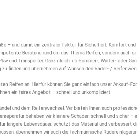
aße – und damit ein zentraler Faktor für Sicherheit, Komfort und
kompetente Beratung rund um das Thema Reifen, sondern auch e
kw und Transporter. Ganz gleich, ob Sommer-, Winter- oder Ganzj
ug zu finden und übernehmen auf Wunsch den Räder- / Reifenwech
hten Reifen an. Hierfür können Sie ganz einfach unser Ankauf-Fo
Ihnen ein faires Angebot – schnell und unkompliziert.
andel und dem Reifenwechsel. Wir bieten Ihnen auch profession
enreparatur beheben wir kleinere Schäden schnell und sicher – 
für längere Lebensdauer, schützt das Material und verbessert die
ssen, übernehmen wir auch die fachmännische Rädereinlagerung