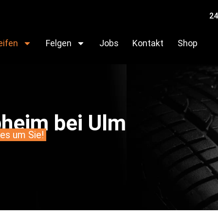
24
eifen
Felgen
Jobs
Kontakt
Shop
pheim bei Ulm
les um Sie!